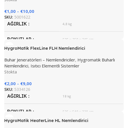
€
1,00
–
€
10,00
SKU:
5001622
AĞIRLIK
4,8 kg
BOYUTLAR
535 × 350 × 245 cm
HygroMatik FlexLine FLH Nemlendirici
Hygromatik
MARKA
Buhar Jeneratörleri – Nemlendiriciler
,
Hygromatik Buharlı
Nemlendirici
,
Isıtıcı Elementli Sistemler
Stokta
€
2,00
–
€
9,00
SKU:
5334126
AĞIRLIK
18 kg
BOYUTLAR
535 × 540 × 320 cm
HygroMatik HeaterLine HL Nemlendirici
Hygromatik
MARKA