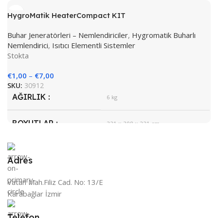
BOYUTLAR
645 × 865 × 335 cm
HygroMatik HeaterCompact KIT
Hygromatik
MARKA
Buhar Jeneratörleri – Nemlendiriciler
,
Hygromatik Buharlı
Nemlendirici
,
Isıtıcı Elementli Sistemler
Stokta
€
1,00
–
€
7,00
SKU:
30912
AĞIRLIK
6 kg
BOYUTLAR
321 × 308 × 221 cm
Hygromatik
MARKA
Adres
Beyaz
RENK
Vatan Mah.Filiz Cad. No: 13/E
Karabağlar İzmir
Telefon