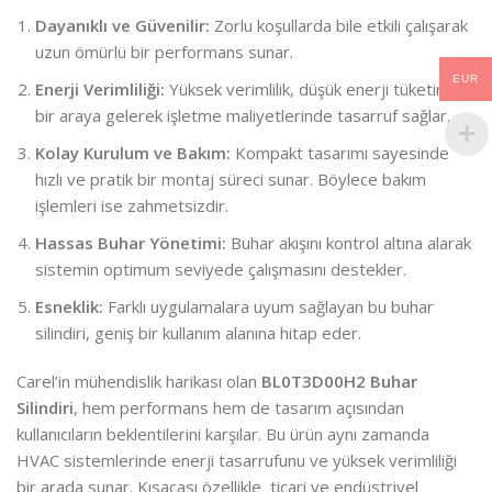
Dayanıklı ve Güvenilir:
Zorlu koşullarda bile etkili çalışarak
uzun ömürlü bir performans sunar.
EUR
Enerji Verimliliği:
Yüksek verimlilik, düşük enerji tüketimiyle
bir araya gelerek işletme maliyetlerinde tasarruf sağlar.
Kolay Kurulum ve Bakım:
Kompakt tasarımı sayesinde
hızlı ve pratik bir montaj süreci sunar. Böylece bakım
işlemleri ise zahmetsizdir.
Hassas Buhar Yönetimi:
Buhar akışını kontrol altına alarak
sistemin optimum seviyede çalışmasını destekler.
Esneklik:
Farklı uygulamalara uyum sağlayan bu buhar
silindiri, geniş bir kullanım alanına hitap eder.
Carel’in mühendislik harikası olan
BL0T3D00H2 Buhar
Silindiri
, hem performans hem de tasarım açısından
kullanıcıların beklentilerini karşılar. Bu ürün aynı zamanda
HVAC sistemlerinde enerji tasarrufunu ve yüksek verimliliği
bir arada sunar. Kısacası özellikle ticari ve endüstriyel