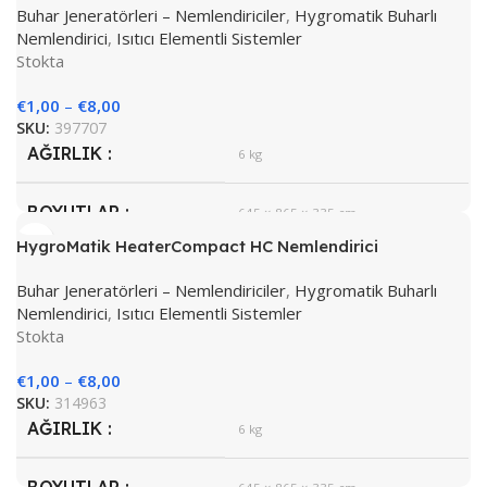
Buhar Jeneratörleri – Nemlendiriciler
,
Hygromatik Buharlı
Nemlendirici
,
Isıtıcı Elementli Sistemler
Stokta
€
1,00
–
€
8,00
SKU:
397707
AĞIRLIK
6 kg
BOYUTLAR
645 × 865 × 335 cm
HygroMatik HeaterCompact HC Nemlendirici
Hygromatik
MARKA
Buhar Jeneratörleri – Nemlendiriciler
,
Hygromatik Buharlı
Nemlendirici
,
Isıtıcı Elementli Sistemler
Stokta
€
1,00
–
€
8,00
SKU:
314963
AĞIRLIK
6 kg