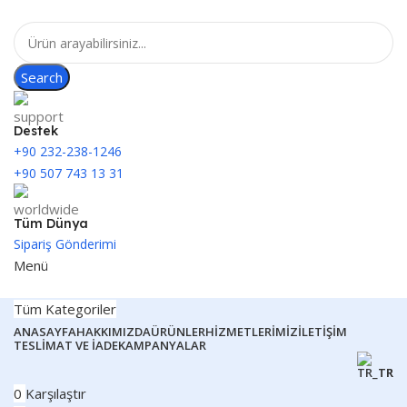
Search
Destek
+90 232-238-1246
+90 507 743 13 31
Tüm Dünya
Sipariş Gönderimi
Menü
Tüm Kategoriler
ANASAYFA
HAKKIMIZDA
ÜRÜNLER
HIZMETLERIMIZ
İLETIŞIM
TESLIMAT VE İADE
KAMPANYALAR
TR
0
Karşılaştır