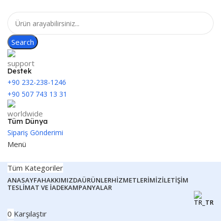
Search
Destek
+90 232-238-1246
+90 507 743 13 31
Tüm Dünya
Sipariş Gönderimi
Menü
Tüm Kategoriler
ANASAYFA
HAKKIMIZDA
ÜRÜNLER
HIZMETLERIMIZ
İLETIŞIM
TESLIMAT VE İADE
KAMPANYALAR
TR
0
Karşılaştır