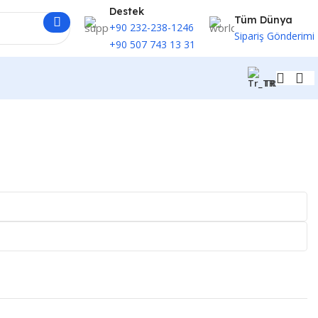
Destek
Tüm Dünya
+90 232-238-1246
Sipariş Gönderimi
+90 507 743 13 31
TR