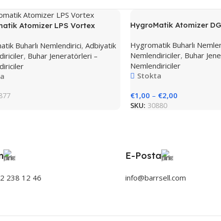
HygroMatik Atomizer D
atik Atomizer LPS Vortex
Hygromatik Buharlı Nemlend
tik Buharlı Nemlendirici
,
Adbiyatik
Nemlendiriciler
,
Buhar Jene
riciler
,
Buhar Jeneratörleri –
Nemlendiriciler
riciler
Stokta
ta
€
1,00
–
€
2,00
877
SKU:
30880
n
E-Posta
32 238 12 46
info@barrsell.com