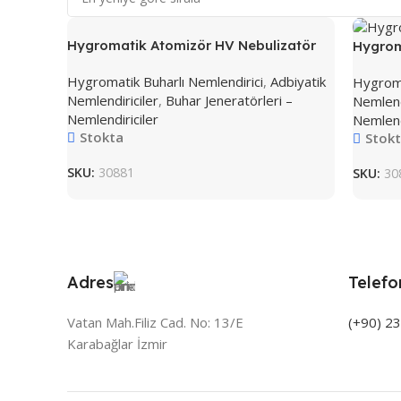
Hygromatik Atomizör HV Nebulizatör
Hygrom
Hygromatik Buharlı Nemlendirici
,
Adbiyatik
Hygroma
Nemlendiriciler
,
Buhar Jeneratörleri –
Nemlendi
Nemlendiriciler
Nemlendi
Stokta
Stok
SKU:
30881
SKU:
30
Adres
Telefo
Vatan Mah.Filiz Cad. No: 13/E
(+90) 2
Karabağlar İzmir