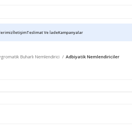
lerimiz
İletişim
Teslimat Ve İade
Kampanyalar
gromatik Buharlı Nemlendirici
Adbiyatik Nemlendiriciler