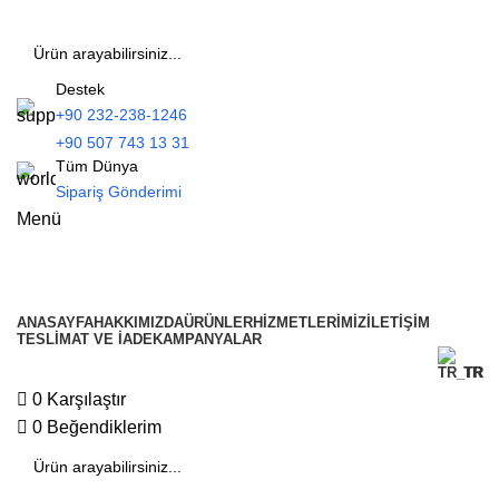
Destek
+90 232-238-1246
+90 507 743 13 31
Tüm Dünya
Sipariş Gönderimi
Menü
Tüm Kategoriler
ANASAYFA
HAKKIMIZDA
ÜRÜNLER
HIZMETLERIMIZ
İLETIŞIM
TESLIMAT VE İADE
KAMPANYALAR
TR
0
Karşılaştır
0
Beğendiklerim