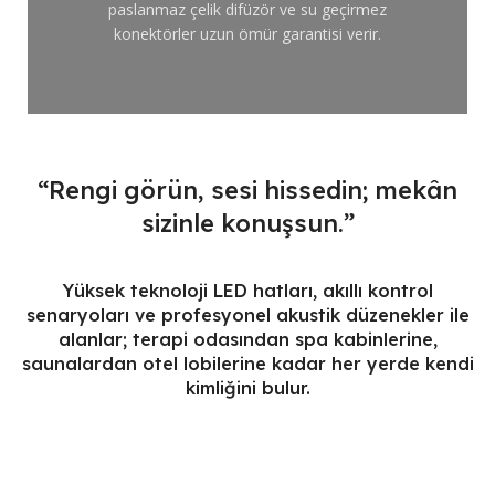
paslanmaz çelik difüzör ve su geçirmez
konektörler uzun ömür garantisi verir.
“Rengi görün, sesi hissedin; mekân
sizinle konuşsun.”
Yüksek teknoloji LED hatları, akıllı kontrol
senaryoları ve profesyonel akustik düzenekler ile
alanlar; terapi odasından spa kabinlerine,
saunalardan otel lobilerine kadar her yerde kendi
kimliğini bulur.