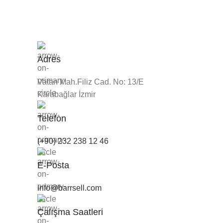
Adres
Vatan Mah.Filiz Cad. No: 13/E
Karabağlar İzmir
Telefon
(+90) 232 238 12 46
E-Posta
info@barrsell.com
Çalışma Saatleri