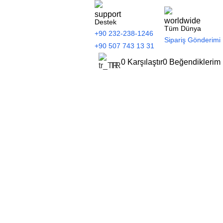
Destek
Tüm Dünya
+90 232-238-1246
Sipariş Gönderimi
+90 507 743 13 31
0
Karşılaştır
0
Beğendiklerim
TR