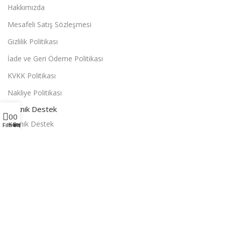
Hakkımızda
Mesafeli Satış Sözleşmesi
Gizlilik Politikası
İade ve Geri Ödeme Politikası
KVKK Politikası
Nakliye Politikası
Teknik Destek
0
0
Teknik Destek
Karşılaştır
Beğendiklerim
Filtreler
Bizimle İletişime Geçin:
Sorularınız veya yardım almak için iletişime geçebilirsiniz.
© 2024
Barrsell
| Tüm Hakları Saklıdır.