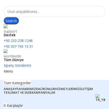
Search
Destek
+90 232-238-1246
+90 507 743 13 31
Tüm Dünya
Sipariş Gönderimi
Menü
Tüm Kategoriler
ANASAYFA
HAKKIMIZDA
ÜRÜNLER
HIZMETLERIMIZ
İLETIŞIM
TESLIMAT VE İADE
KAMPANYALAR
TR
0
Karşılaştır