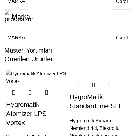
MARKA
Carel
Marka
MARKA
Carel
Müşteri Yorumları
Önerilen Ürünler
HygroMatik
Hygromatik
StandardLine SLE
Atomizer LPS
Hygromatik Buharlı
Vortex
Nemlendirici
,
Elektrotlu
Nemlendiriciler
,
Buhar