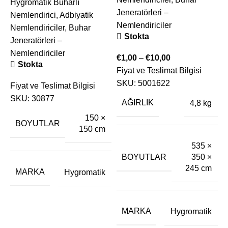
Hygromatik Buharlı
Jeneratörleri –
Nemlendirici
,
Adbiyatik
Nemlendiriciler
Nemlendiriciler
,
Buhar
Stokta
Jeneratörleri –
Nemlendiriciler
€
1,00
–
€
10,00
B
Stokta
Fiyat ve Teslimat Bilgisi
N
SKU:
5001622
Fiyat ve Teslimat Bilgisi
B
SKU:
30877
E
AĞIRLIK
4,8 kg
150 ×
BOYUTLAR
150 cm
€
535 ×
F
BOYUTLAR
350 ×
245 cm
MARKA
Hygromatik
MARKA
Hygromatik