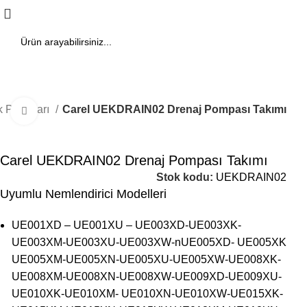
 Parçaları
Carel UEKDRAIN02 Drenaj Pompası Takımı
Büyütmek için tıklayın
Carel UEKDRAIN02 Drenaj Pompası Takımı
Stok kodu:
UEKDRAIN02
Uyumlu Nemlendirici Modelleri
UE001XD – UE001XU – UE003XD-UE003XK-
UE003XM-UE003XU-UE003XW-nUE005XD- UE005XK
UE005XM-UE005XN-UE005XU-UE005XW-UE008XK-
UE008XM-UE008XN-UE008XW-UE009XD-UE009XU-
UE010XK-UE010XM- UE010XN-UE010XW-UE015XK-