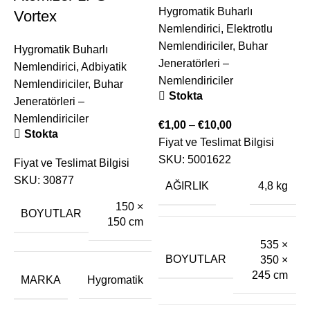
Hygromatik Buharlı
Vortex
Nemlendirici
,
Elektrotlu
Nemlendiriciler
,
Buhar
Hygromatik Buharlı
Jeneratörleri –
Nemlendirici
,
Adbiyatik
Nemlendiriciler
Nemlendiriciler
,
Buhar
Stokta
Jeneratörleri –
Nemlendiriciler
€
1,00
–
€
10,00
B
Stokta
Fiyat ve Teslimat Bilgisi
N
SKU:
5001622
Fiyat ve Teslimat Bilgisi
B
SKU:
30877
E
AĞIRLIK
4,8 kg
150 ×
BOYUTLAR
150 cm
€
535 ×
F
BOYUTLAR
350 ×
245 cm
MARKA
Hygromatik