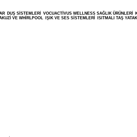
AR
DUŞ SISTEMLERI
VOCUACTIVUS WELLNESS SAĞLIK ÜRÜNLERI
AKUZI VE WHIRLPOOL
IŞIK VE SES SISTEMLERI
ISITMALI TAŞ YAT