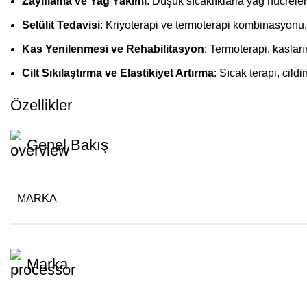
Zayıflama ve Yağ Yakımı
: Düşük sıcaklıklarla yağ hücreler
Selülit Tedavisi
: Kriyoterapi ve termoterapi kombinasyonu, 
Kas Yenilenmesi ve Rehabilitasyon
: Termoterapi, kaslar
Cilt Sıkılaştırma ve Elastikiyet Artırma
: Sıcak terapi, cild
Özellikler
Genel Bakış
MARKA
Marka