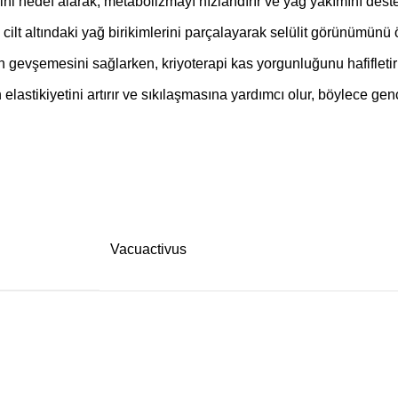
ini hedef alarak, metabolizmayı hızlandırır ve yağ yakımını deste
cilt altındaki yağ birikimlerini parçalayarak selülit görünümünü 
ın gevşemesini sağlarken, kriyoterapi kas yorgunluğunu hafifletir 
in elastikiyetini artırır ve sıkılaşmasına yardımcı olur, böylece g
Vacuactivus