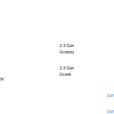
2-3 Gün
Ücretsiz
2-3 Gün
Ücretli
tır
Dah
Dah