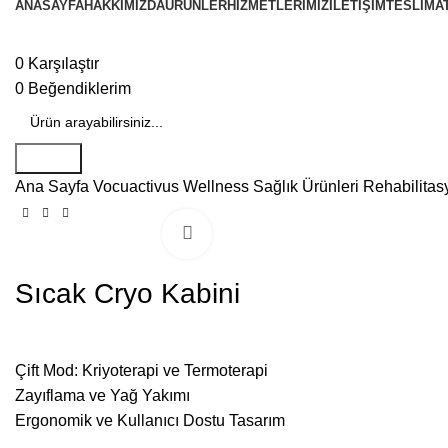
ANASAYFA
HAKKIMIZDA
ÜRÜNLER
HIZMETLERIMIZ
İLETIŞIM
TESLIMAT
0
Karşılaştır
0
Beğendiklerim
Search
Ana Sayfa
Vocuactivus Wellness Sağlık Ürünleri
Rehabilitas
Büyütmek için tıklayın
Sıcak Cryo Kabini
Çift Mod: Kriyoterapi ve Termoterapi
Zayıflama ve Yağ Yakımı
Ergonomik ve Kullanıcı Dostu Tasarım