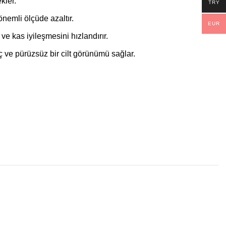
kler.
TRY
önemli ölçüde azaltır.
EUR
ve kas iyileşmesini hızlandırır.
enç ve pürüzsüz bir cilt görünümü sağlar.