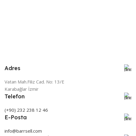
MARKA
Hygromatik
535 × 350 × 245 cm
€
S
MARKA
Hygromatik
Adres
Vatan Mah.Filiz Cad. No: 13/E
Karabağlar İzmir
Telefon
(+90) 232 238 12 46
E-Posta
info@barrsell.com