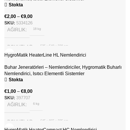
Stokta
€
2,00
–
€
9,00
SKU:
5334126
18 kg
AĞIRLIK
535 × 540 × 320 cm
BOYUTLAR
HygroMatik HeaterLine HL Nemlendirici
Hygromatik
MARKA
Buhar Jeneratörleri – Nemlendiriciler
,
Hygromatik Buharlı
Nemlendirici
,
Isıtıcı Elementli Sistemler
Stokta
€
1,00
–
€
8,00
SKU:
397707
6 kg
AĞIRLIK
645 × 865 × 335 cm
BOYUTLAR
HygroMatik HeaterCompact HC Nemlendirici