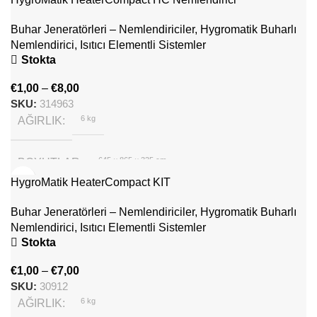
Hygromatik
MARKA
Buhar Jeneratörleri – Nemlendiriciler
,
Hygromatik Buharlı
Nemlendirici
,
Isıtıcı Elementli Sistemler
Stokta
€
1,00
–
€
8,00
SKU:
314963
6 kg
AĞIRLIK
645 × 865 × 335 cm
BOYUTLAR
HygroMatik HeaterCompact KIT
Hygromatik
MARKA
Buhar Jeneratörleri – Nemlendiriciler
,
Hygromatik Buharlı
Nemlendirici
,
Isıtıcı Elementli Sistemler
Stokta
€
1,00
–
€
7,00
SKU:
30912
6 kg
AĞIRLIK