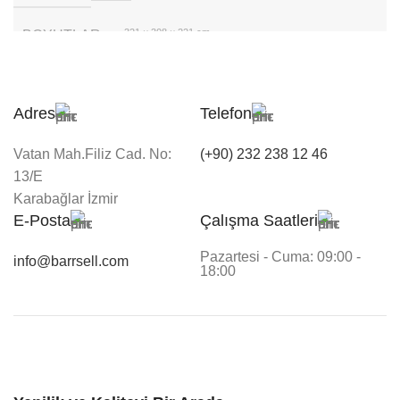
321 × 308 × 221 cm
BOYUTLAR
Hygromatik
MARKA
Adres
Telefon
Beyaz
RENK
Vatan Mah.Filiz Cad. No:
(+90) 232 238 12 46
13/E
Karabağlar İzmir
E-Posta
Çalışma Saatleri
Pazartesi - Cuma: 09:00 -
info@barrsell.com
18:00