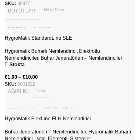
SKU:
30877
150 × 150 cm
BOYUTLAR
Hygromatik
MARKA
HygroMatik StandardLine SLE
Hygromatik Buharlı Nemlendirici
,
Elektrotlu
Nemlendiriciler
,
Buhar Jeneratörleri – Nemlendiriciler
Stokta
€
1,00
–
€
10,00
SKU:
5001622
4,8 kg
AĞIRLIK
535 × 350 × 245 cm
BOYUTLAR
HygroMatik FlexLine FLH Nemlendirici
Hygromatik
MARKA
Buhar Jeneratörleri – Nemlendiriciler
,
Hygromatik Buharlı
Nemlendirici
,
Isıtıcı Elementli Sistemler