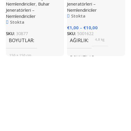
Nemlendiriciler
,
Buhar
Jeneratörleri –
Jeneratörleri –
Nemlendiriciler
Stokta
Nemlendiriciler
H
Stokta
N
€
1,00
–
€
10,00
SKU:
30877
SKU:
5001622
B
BOYUTLAR
AĞIRLIK
4,8 kg
N
B
150 × 150 cm
E
BOYUTLAR
MARKA
Hygromatik
535 × 350 × 245 cm
€
S
MARKA
Hygromatik