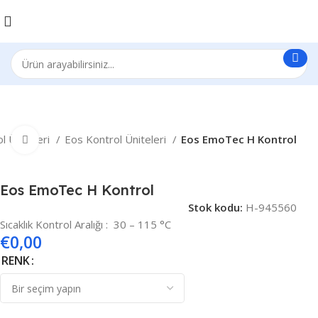
l Üniteleri
Eos Kontrol Üniteleri
Eos EmoTec H Kontrol
Büyütmek için tıklayın
Eos EmoTec H Kontrol
Stok kodu:
H-945560
Sıcaklık Kontrol Aralığı : 30 – 115 °C
€
0,00
RENK