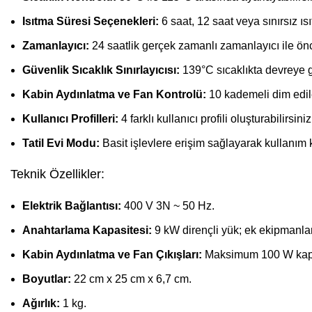
Isıtma Süresi Seçenekleri:
6 saat, 12 saat veya sınırsız ıs
Zamanlayıcı:
24 saatlik gerçek zamanlı zamanlayıcı ile ön
Güvenlik Sıcaklık Sınırlayıcısı:
139°C sıcaklıkta devreye g
Kabin Aydınlatma ve Fan Kontrolü:
10 kademeli dim edile
Kullanıcı Profilleri:
4 farklı kullanıcı profili oluşturabilirsiniz
Tatil Evi Modu:
Basit işlevlere erişim sağlayarak kullanım k
Teknik Özellikler:
Elektrik Bağlantısı:
400 V 3N ~ 50 Hz.
Anahtarlama Kapasitesi:
9 kW dirençli yük; ek ekipmanlar
Kabin Aydınlatma ve Fan Çıkışları:
Maksimum 100 W kapas
Boyutlar:
22 cm x 25 cm x 6,7 cm.
Ağırlık:
1 kg.