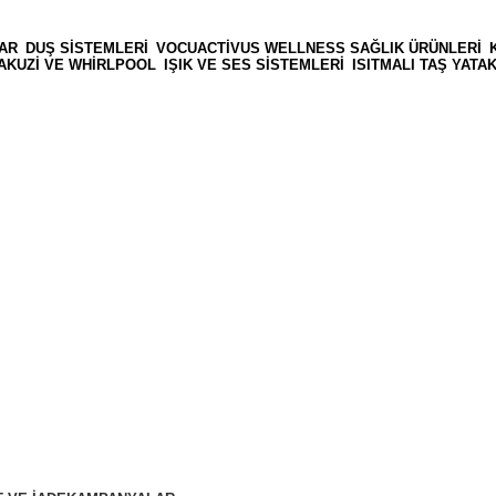
AR
DUŞ SISTEMLERI
VOCUACTIVUS WELLNESS SAĞLIK ÜRÜNLERI
AKUZI VE WHIRLPOOL
IŞIK VE SES SISTEMLERI
ISITMALI TAŞ YAT