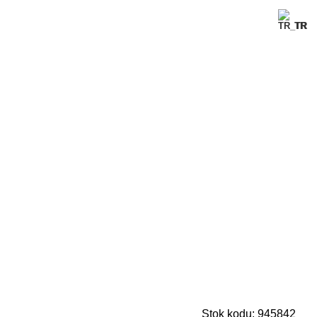
TR
Stok kodu:
945842