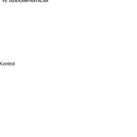
 VE İADE
KAMPANYALAR
Kontrol