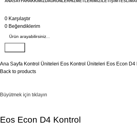
ANASAYFA
HAKKIMIZDA
ÜRÜNLER
HIZMETLERIMIZ
İLETIŞIM
TESLIMAT
0
Karşılaştır
0
Beğendiklerim
Search
Ana Sayfa
Kontrol Üniteleri
Eos Kontrol Üniteleri
Eos Econ D4 
Back to products
Büyütmek için tıklayın
Eos Econ D4 Kontrol