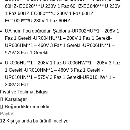
60HZ- EC020****U 230V 1 Faz 60HZ-EC040****U 230V
1 Faz 60HZ-EC080****U 230V 1 Faz 60HZ-
EC1000****U 230V 1 Faz 60HZ-
UA humiFog doğrudan Şablonu-UR002HU**1 – 208V 1
Faz 1 Gerekli-UR004HU**1 – 208V 1 Faz 1 Gerekli-
UR006HM**1 – 460V 3 Faz 1 Gerekli-UR006HN**1 –
575V 3 Faz 1 Gerekli-
UR006HU**1 – 208V 1 Faz-UR006HW**1 – 208V 3 Faz
1 Gerekli-UR010HM**1 – 460V 3 Faz 1 Gerekli-
UR010HN**1 – 575V 3 Faz 1 Gerekli-UR010HW**1 –
208V 3 Faz
Fiyat ve Teslimat Bilgisi
Karşılaştır
Beğendiklerime ekle
Paylaş:
12
Kişi şu anda bu ürünü inceliyor