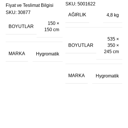
SKU:
5001622
Fiyat ve Teslimat Bilgisi
B
SKU:
30877
E
AĞIRLIK
4,8 kg
150 ×
BOYUTLAR
150 cm
€
535 ×
F
BOYUTLAR
350 ×
245 cm
MARKA
Hygromatik
MARKA
Hygromatik