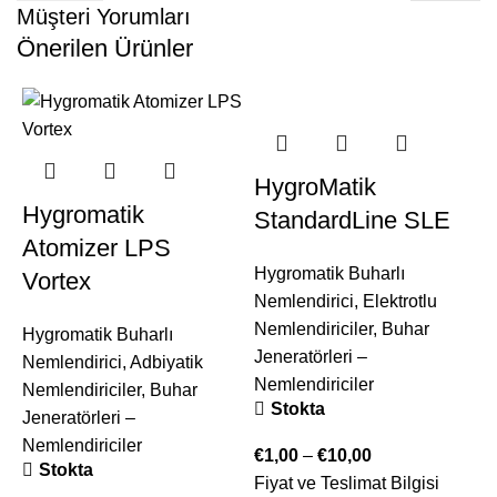
Müşteri Yorumları
Önerilen Ürünler
HygroMatik
Hygromatik
StandardLine SLE
Atomizer LPS
Hygromatik Buharlı
Vortex
Nemlendirici
,
Elektrotlu
Nemlendiriciler
,
Buhar
Hygromatik Buharlı
Jeneratörleri –
Nemlendirici
,
Adbiyatik
Nemlendiriciler
Nemlendiriciler
,
Buhar
Stokta
Jeneratörleri –
Nemlendiriciler
€
1,00
–
€
10,00
B
Stokta
Fiyat ve Teslimat Bilgisi
N