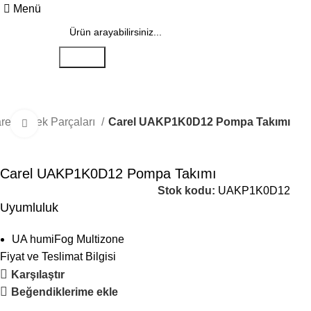
Menü
Search
rel Yedek Parçaları
Carel UAKP1K0D12 Pompa Takımı
Büyütmek için tıklayın
Carel UAKP1K0D12 Pompa Takımı
Stok kodu:
UAKP1K0D12
Uyumluluk
UA humiFog Multizone
Fiyat ve Teslimat Bilgisi
Karşılaştır
Beğendiklerime ekle