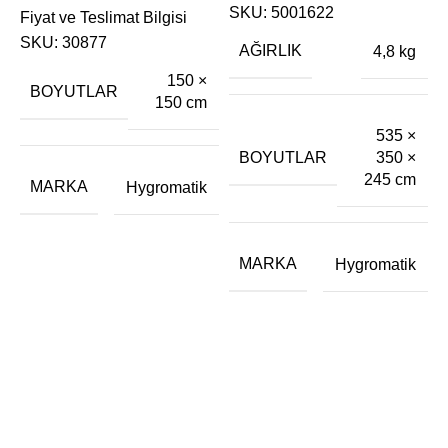
SKU:
5001622
Fiyat ve Teslimat Bilgisi
B
SKU:
30877
E
AĞIRLIK
4,8 kg
150 ×
BOYUTLAR
150 cm
€
535 ×
F
BOYUTLAR
350 ×
245 cm
MARKA
Hygromatik
MARKA
Hygromatik