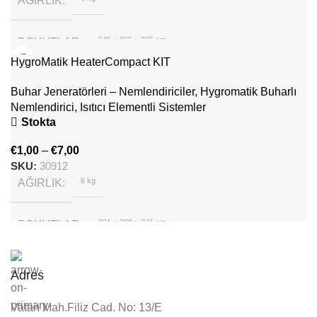
AĞIRLIK
645 × 865 × 335 cm
BOYUTLAR
HygroMatik HeaterCompact KIT
Hygromatik
MARKA
Buhar Jeneratörleri – Nemlendiriciler
,
Hygromatik Buharlı
Nemlendirici
,
Isıtıcı Elementli Sistemler
Stokta
€
1,00
–
€
7,00
SKU:
30912
6 kg
AĞIRLIK
321 × 308 × 221 cm
BOYUTLAR
Hygromatik
MARKA
Adres
Vatan Mah.Filiz Cad. No: 13/E
Beyaz
RENK