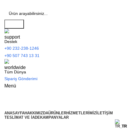
Search
Destek
+90 232-238-1246
+90 507 743 13 31
Tüm Dünya
Sipariş Gönderimi
Menü
Tüm Kategoriler
ANASAYFA
HAKKIMIZDA
ÜRÜNLER
HIZMETLERIMIZ
İLETIŞIM
TESLIMAT VE İADE
KAMPANYALAR
TR