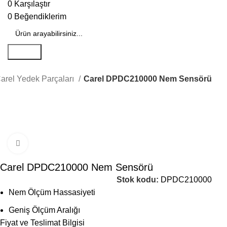
0
Karşılaştır
0
Beğendiklerim
Search
arel Yedek Parçaları
Carel DPDC210000 Nem Sensörü
Büyütmek için tıklayın
Carel DPDC210000 Nem Sensörü
Stok kodu:
DPDC210000
Nem Ölçüm Hassasiyeti
Geniş Ölçüm Aralığı
Fiyat ve Teslimat Bilgisi