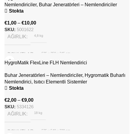
Nemlendiriciler
,
Buhar Jeneratörleri – Nemlendiriciler
Stokta
€
1,00
–
€
10,00
SKU:
5001622
4,8 kg
AĞIRLIK
535 × 350 × 245 cm
BOYUTLAR
HygroMatik FlexLine FLH Nemlendirici
Hygromatik
MARKA
Buhar Jeneratörleri – Nemlendiriciler
,
Hygromatik Buharlı
Nemlendirici
,
Isıtıcı Elementli Sistemler
Stokta
€
2,00
–
€
9,00
SKU:
5334126
18 kg
AĞIRLIK
535 × 540 × 320 cm
BOYUTLAR