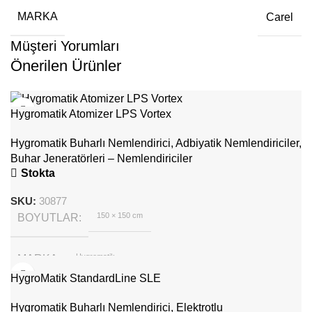
MARKA
Carel
Müşteri Yorumları
Önerilen Ürünler
Hygromatik Atomizer LPS Vortex
Hygromatik Buharlı Nemlendirici
,
Adbiyatik Nemlendiriciler
,
Buhar Jeneratörleri – Nemlendiriciler
Stokta
SKU:
30877
150 × 150 cm
BOYUTLAR
Hygromatik
MARKA
HygroMatik StandardLine SLE
Hygromatik Buharlı Nemlendirici
,
Elektrotlu