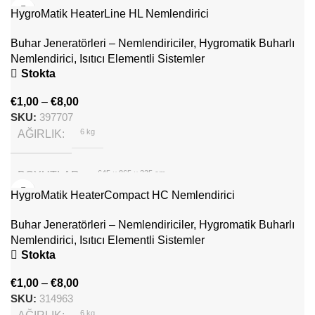
HygroMatik HeaterLine HL Nemlendirici
Hygromatik
MARKA
Buhar Jeneratörleri – Nemlendiriciler
,
Hygromatik Buharlı
Nemlendirici
,
Isıtıcı Elementli Sistemler
Stokta
€
1,00
–
€
8,00
SKU:
397707
6 kg
AĞIRLIK
645 × 865 × 335 cm
BOYUTLAR
HygroMatik HeaterCompact HC Nemlendirici
Hygromatik
MARKA
Buhar Jeneratörleri – Nemlendiriciler
,
Hygromatik Buharlı
Nemlendirici
,
Isıtıcı Elementli Sistemler
Stokta
€
1,00
–
€
8,00
SKU:
314963
6 kg