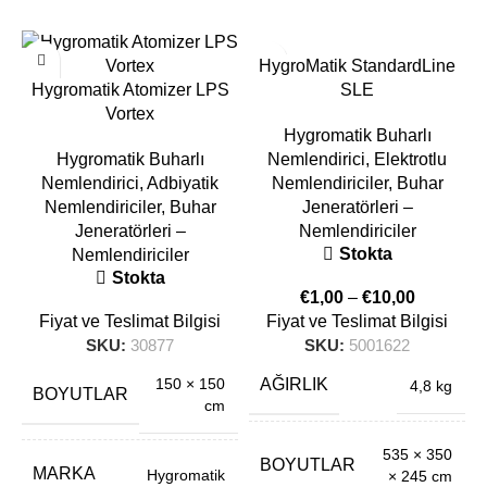
HygroMatik StandardLine
Hygromatik Atomizer LPS
SLE
Vortex
Hygromatik Buharlı
Hygromatik Buharlı
Nemlendirici
,
Elektrotlu
Nemlendirici
,
Adbiyatik
Nemlendiriciler
,
Buhar
Nemlendiriciler
,
Buhar
Jeneratörleri –
Jeneratörleri –
Nemlendiriciler
Stokta
Nemlendiriciler
Stokta
€
1,00
–
€
10,00
Fiyat ve Teslimat Bilgisi
Fiyat ve Teslimat Bilgisi
SKU:
30877
SKU:
5001622
N
150 × 150
AĞIRLIK
4,8 kg
BOYUTLAR
cm
535 × 350
BOYUTLAR
MARKA
Hygromatik
× 245 cm