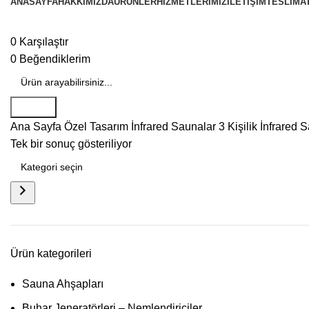
ANASAYFA
HAKKIMIZDA
ÜRÜNLER
HIZMETLERIMIZ
İLETIŞIM
TESLIMAT
0
Karşılaştır
0
Beğendiklerim
Search
Ana Sayfa
Özel Tasarım İnfrared Saunalar
3 Kişilik İnfrared 
Tek bir sonuç gösteriliyor
Ürün kategorileri
Sauna Ahşapları
Buhar Jeneratörleri – Nemlendiriciler