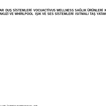
AR
DUŞ SISTEMLERI
VOCUACTIVUS WELLNESS SAĞLIK ÜRÜNLERI
AKUZI VE WHIRLPOOL
IŞIK VE SES SISTEMLERI
ISITMALI TAŞ YAT