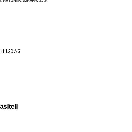
& RETURN
KAMPANYALAR
H 120 AS
siteli