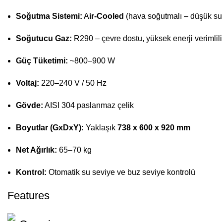
Soğutma Sistemi:
A
ir-Cooled
(hava soğutmalı – düşük su 
Soğutucu Gaz:
R290 – çevre dostu, yüksek enerji verimlili
Güç Tüketimi:
~800–900 W
Voltaj:
220–240 V / 50 Hz
Gövde:
AISI 304 paslanmaz çelik
Boyutlar (GxDxY):
Yaklaşık
738 x 600 x 920 mm
Net Ağırlık:
65–70 kg
Kontrol:
Otomatik su seviye ve buz seviye kontrolü
Features