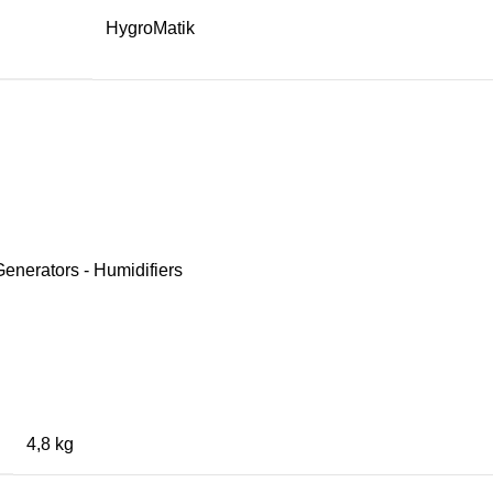
HygroMatik
enerators - Humidifiers
4,8 kg