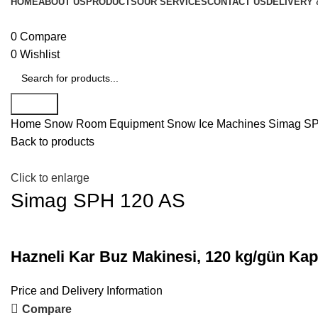
HOME
ABOUT US
PRODUCTS
OUR SERVICES
CONTACT US
DELIVERY 
0
Compare
0
Wishlist
Search
Home
Snow Room Equipment
Snow Ice Machines
Simag SP
Back to products
Click to enlarge
Simag SPH 120 AS
Hazneli Kar Buz Makinesi, 120 kg/gün Kapa
Price and Delivery Information
Compare