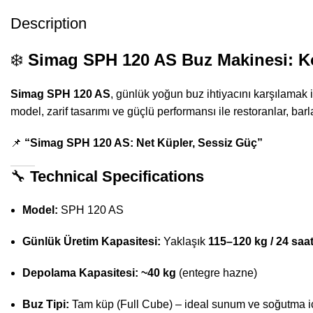
Description
❄️
Simag SPH 120 AS Buz Makinesi: Ko
Simag SPH 120 AS
, günlük yoğun buz ihtiyacını karşılamak 
model, zarif tasarımı ve güçlü performansı ile restoranlar, bar
📌
“Simag SPH 120 AS: Net Küpler, Sessiz Güç”
🔧
Technical Specifications
Model:
SPH 120 AS
Günlük Üretim Kapasitesi:
Yaklaşık
115–120 kg / 24 saa
Depolama Kapasitesi:
~40 kg
(entegre hazne)
Buz Tipi:
Tam küp (Full Cube) – ideal sunum ve soğutma i