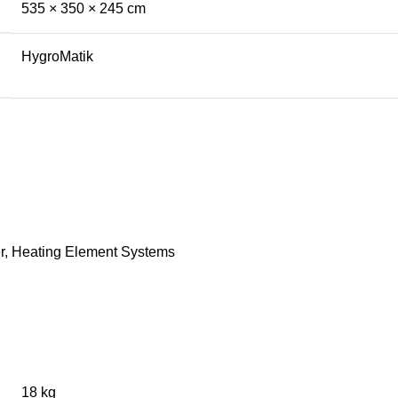
535 × 350 × 245 cm
HygroMatik
r
,
Heating Element Systems
18 kg