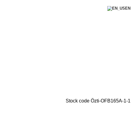
EN
Stock code
Özti-OFB165A-1-1