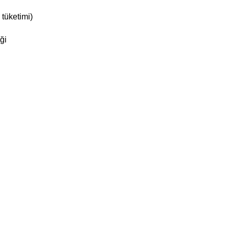
tüketimi)
ği